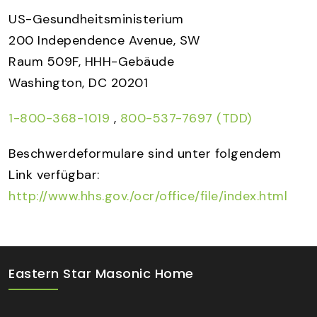
US-Gesundheitsministerium
200 Independence Avenue, SW
Raum 509F, HHH-Gebäude
Washington, DC 20201
1-800-368-1019
,
800-537-7697 (TDD)
Beschwerdeformulare sind unter folgendem
Link verfügbar:
http://www.hhs.gov./ocr/office/file/index.html
Eastern Star Masonic Home