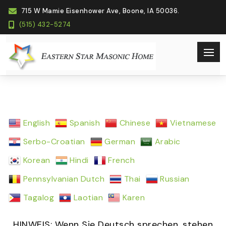
715 W Mamie Eisenhower Ave, Boone, IA 50036.
(515) 432-5274
English
Spanish
Chinese
Vietnamese
Serbo-Croatian
German
Arabic
Korean
Hindi
French
Pennsylvanian Dutch
Thai
Russian
Tagalog
Laotian
Karen
HINWEIS: Wenn Sie Deutsch sprechen, stehen