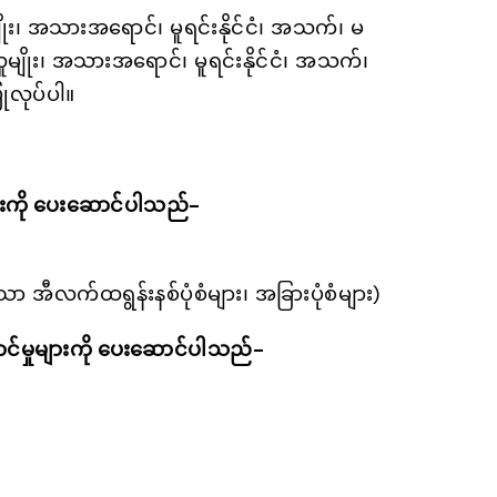
ုး၊ အသားအရောင်၊ မူရင်းနိုင်ငံ၊ အသက်၊ မ
ူမျိုး၊ အသားအရောင်၊ မူရင်းနိုင်ငံ၊ အသက်၊
ြုလုပ်ပါ။
များကို ပေးဆောင်ပါသည်-
ာ အီလက်ထရွန်းနစ်ပုံစံများ၊ အခြားပုံစံများ)
မှုများကို ပေးဆောင်ပါသည်-