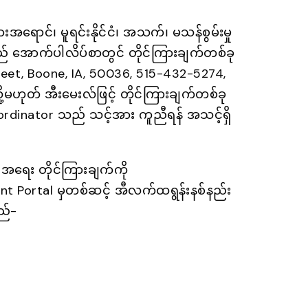
ောင်၊ မူရင်းနိုင်ငံ၊ အသက်၊ မသန်စွမ်းမှု
ည် အောက်ပါလိပ်စာတွင် တိုင်ကြားချက်တစ်ခု
treet, Boone, IA, 50036, 515-432-5274,
မဟုတ် အီးမေးလ်ဖြင့် တိုင်ကြားချက်တစ်ခု
ordinator သည် သင့်အား ကူညီရန် အသင့်ရှိ
အရေး တိုင်ကြားချက်ကို
aint Portal မှတစ်ဆင့် အီလက်ထရွန်းနစ်နည်း
သည်-