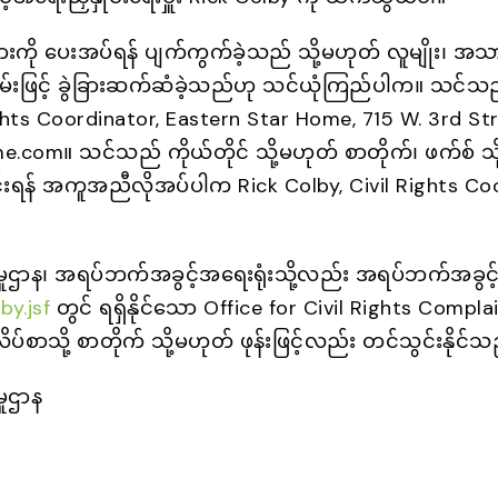
ု ပေးအပ်ရန် ပျက်ကွက်ခဲ့သည် သို့မဟုတ် လူမျိုး၊ အသားအရ
လမ်းဖြင့် ခွဲခြားဆက်ဆံခဲ့သည်ဟု သင်ယုံကြည်ပါက။ သင်သ
Rights Coordinator, Eastern Star Home, 715 W. 3rd S
m။ သင်သည် ကိုယ်တိုင် သို့မဟုတ် စာတိုက်၊ ဖက်စ် သို့
ွင်းရန် အကူအညီလိုအပ်ပါက Rick Colby, Civil Rights Co
ှုဌာန၊ အရပ်ဘက်အခွင့်အရေးရုံးသို့လည်း အရပ်ဘက်အခွင့်
by.jsf
တွင် ရရှိနိုင်သော Office for Civil Rights Compl
ပ်စာသို့ စာတိုက် သို့မဟုတ် ဖုန်းဖြင့်လည်း တင်သွင်းနိုင်
ှုဌာန