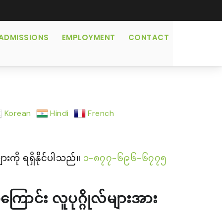
ADMISSIONS
EMPLOYMENT
CONTACT
Korean
Hindi
French
ို ရရှိနိုင်ပါသည်။
၁-၈၇၇-၆၉၆-၆၇၇၅
အကြောင်း လူပုဂ္ဂိုလ်များအား