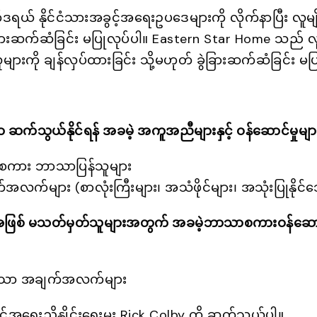
် နိုင်ငံသားအခွင့်အရေးဥပဒေများကို လိုက်နာပြီး လူမျိ
 ခွဲခြားဆက်ဆံခြင်း မပြုလုပ်ပါ။ Eastern Star Home သည် လ
ူများကို ချန်လှပ်ထားခြင်း သို့မဟုတ် ခွဲခြားဆက်ဆံခြင်း မပ
က်စွာ ဆက်သွယ်နိုင်ရန် အခမဲ့ အကူအညီများနှင့် ဝန်ဆောင်မှု
စကား ဘာသာပြန်သူများ
လက်များ (စာလုံးကြီးများ၊ အသံဖိုင်များ၊ အသုံးပြုနိုင်သေ
ဖြစ် မသတ်မှတ်သူများအတွက် အခမဲ့ဘာသာစကားဝန်ဆောင်
းသော အချက်အလက်များ
့်အရေးညှိနှိုင်းရေးမှူး Rick Colby ကို ဆက်သွယ်ပါ။