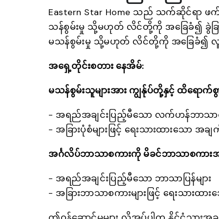
Eastern Star Home သည် သက်ဆိုင်ရာ ဖက်ဒရယ
သန်စွမ်းမှု သို့မဟုတ် လိင်တို့ကို အခြေခံ၍
မသန်စွမ်းမှု သို့မဟုတ် လိင်တို့ကို အခြေခံ၍ လ
အရှေ့တိုင်းစတား နေအိမ်:
မသန်စွမ်းသူများအား ကျွန်ုပ်တို့နှင့် ထိရော
- အရည်အချင်းပြည့်မီသော လက်ဟန်ဘာသာ
- အခြားပုံစံများဖြင့် ရေးသားထားသော အချက်အ
အင်္ဂလိပ်ဘာသာစကားကို မိခင်ဘာသာစကားအ
- အရည်အချင်းပြည့်မီသော ဘာသာပြန်များ
- အခြားဘာသာစကားများဖြင့် ရေးသားထာ
ဤဝန်ဆောင်မှုများ လိုအပ်ပါက နိုင်ငံသားအခွင